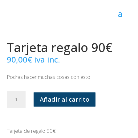
Tarjeta regalo 90€
90,00
€
iva inc.
Podras hacer muchas cosas con esto
Tarjeta
Añadir al carrito
regalo
90€
cantidad
Tarjeta de regalo 90€